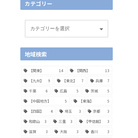
カテゴリー
地域検索
【関東】
14
【関西】
13
【九州】
9
【東北】
7
兵庫
7
千葉
6
広島
5
茨城
5
【中国地方】
5
【東海】
5
【四国】
4
埼玉
3
京都
3
和歌山
3
三重
3
【甲信越】
3
滋賀
3
大阪
3
香川
3