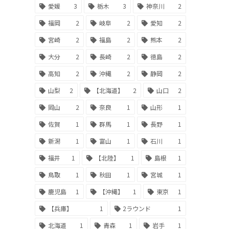
愛媛
3
栃木
3
神奈川
2
福岡
2
岐阜
2
愛知
2
宮崎
2
福島
2
熊本
2
大分
2
長崎
2
徳島
2
高知
2
沖縄
2
静岡
2
山梨
2
【北海道】
2
山口
2
岡山
2
奈良
1
山形
1
佐賀
1
群馬
1
長野
1
新潟
1
富山
1
石川
1
福井
1
【北陸】
1
島根
1
鳥取
1
秋田
1
宮城
1
鹿児島
1
【沖縄】
1
東京
1
【兵庫】
1
2ラウンド
1
北海道
1
青森
1
岩手
1